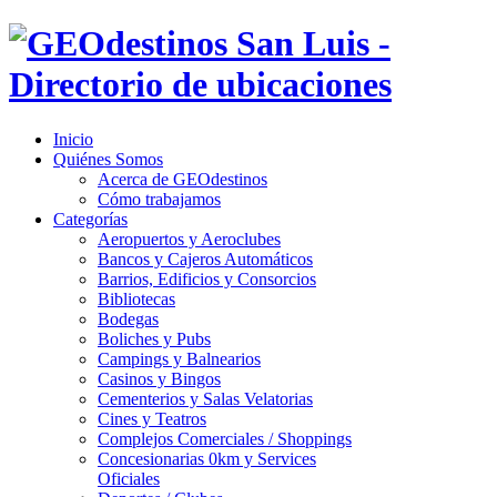
Inicio
Quiénes Somos
Acerca de GEOdestinos
Cómo trabajamos
Categorías
Aeropuertos y Aeroclubes
Bancos y Cajeros Automáticos
Barrios, Edificios y Consorcios
Bibliotecas
Bodegas
Boliches y Pubs
Campings y Balnearios
Casinos y Bingos
Cementerios y Salas Velatorias
Cines y Teatros
Complejos Comerciales / Shoppings
Concesionarias 0km y Services
Oficiales