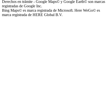
Derechos en trámite - Google Maps© y Google Earth© son marcas
registradas de Google Inc.
Bing Maps© es marca registrada de Microsoft. Here WeGo© es
marca registrada de HERE Global B.V.
Plaza del Barrio Virgen de Luján
Barrio Policial Sur
Barrio San Martín Norte
Barrio Las Enfermeras