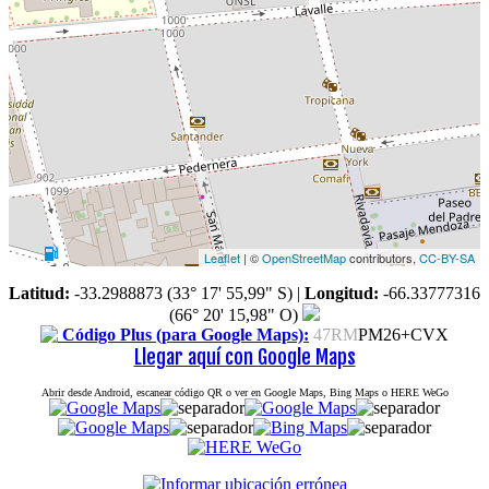
Leaflet
| ©
OpenStreetMap
contributors,
CC-BY-SA
Latitud:
-33.2988873 (33° 17' 55,99" S)
|
Longitud:
-66.33777316
(66° 20' 15,98" O)
Código Plus (para Google Maps):
47RM
PM26+CVX
Llegar aquí con Google Maps
Abrir desde Android, escanear código QR o ver en Google Maps, Bing Maps o HERE WeGo