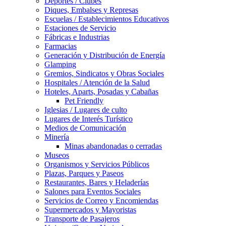
Deportes / Clubes
Diques, Embalses y Represas
Escuelas / Establecimientos Educativos
Estaciones de Servicio
Fábricas e Industrias
Farmacias
Generación y Distribución de Energía
Glamping
Gremios, Sindicatos y Obras Sociales
Hospitales / Atención de la Salud
Hoteles, Aparts, Posadas y Cabañas
Pet Friendly
Iglesias / Lugares de culto
Lugares de Interés Turístico
Medios de Comunicación
Minería
Minas abandonadas o cerradas
Museos
Organismos y Servicios Públicos
Plazas, Parques y Paseos
Restaurantes, Bares y Heladerías
Salones para Eventos Sociales
Servicios de Correo y Encomiendas
Supermercados y Mayoristas
Transporte de Pasajeros