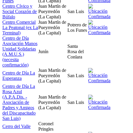
Funes
(La Capital)
Centro Cívico y
Juan Martín de
Social Corazón de
Pueyrredón
San Luis
Búfalo
(La Capital)
Centro Comercial
Juan Martín de
Potrero de
La Peatonal (ex La
Pueyrredón
Los Funes
Terminal)
(La Capital)
Centro de Día
Asociación Manos
Santa
Unidad Solidarias
Junín
Rosa del
(A.M.U.S.)
Conlara
(necesita
confirmación)
Juan Martín de
Centro de Día La
Pueyrredón
San Luis
Esperanza
(La Capital)
Centro de Día La
Rosa Azul
(A.P.A.Dis. -
Juan Martín de
Asociación de
Pueyrredón
San Luis
Padres y Amigos
(La Capital)
del Discapacitado
San Luis)
Coronel
Cerro del Valle
Pringles