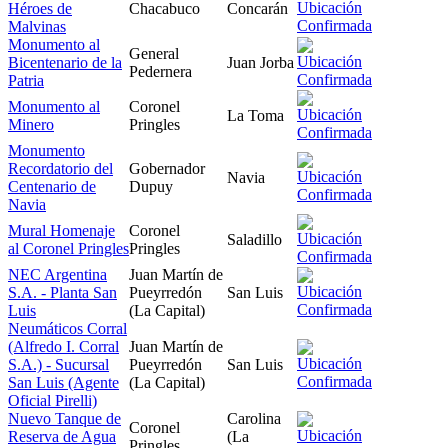
Héroes de
Chacabuco
Concarán
Malvinas
Monumento al
General
Bicentenario de la
Juan Jorba
Pedernera
Patria
Monumento al
Coronel
La Toma
Minero
Pringles
Monumento
Recordatorio del
Gobernador
Navia
Centenario de
Dupuy
Navia
Mural Homenaje
Coronel
Saladillo
al Coronel Pringles
Pringles
NEC Argentina
Juan Martín de
S.A. - Planta San
Pueyrredón
San Luis
Luis
(La Capital)
Neumáticos Corral
(Alfredo I. Corral
Juan Martín de
S.A.) - Sucursal
Pueyrredón
San Luis
San Luis (Agente
(La Capital)
Oficial Pirelli)
Nuevo Tanque de
Carolina
Coronel
Reserva de Agua
(La
Pringles