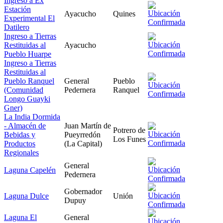
Ingreso a Ex
Estación
Ayacucho
Quines
Experimental El
Datilero
Ingreso a Tierras
Restituidas al
Ayacucho
Pueblo Huarpe
Ingreso a Tierras
Restituidas al
Pueblo Ranquel
General
Pueblo
(Comunidad
Pedernera
Ranquel
Longo Guayki
Gner)
La India Dormida
- Almacén de
Juan Martín de
Potrero de
Bebidas y
Pueyrredón
Los Funes
Productos
(La Capital)
Regionales
General
Laguna Capelén
Pedernera
Gobernador
Laguna Dulce
Unión
Dupuy
Laguna El
General