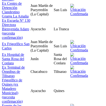
Ex Centro de
Juan Martín de
Detención
Pueyrredón
San Luis
Clandestino
(La Capital)
Granja La Amalia
Ex Escuela Nº 130
Directora
Bienvenida Adaro
Ayacucho
La Tranca
(necesita
confirmación)
Juan Martín de
Ex Frigorífico San
Pueyrredón
San Luis
Carlos
(La Capital)
Ex Hospital de
Santa
Santa Rosa del
Junín
Rosa del
Conlara
Conlara
Ex Terminal de
Ómnibus de
Chacabuco
Tilisarao
Tilisarao
Frigorífico de
Quines (ex
Matadero
Ayacucho
Quines
Municipal)
(necesita
confirmación)
Fuente de las