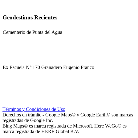
Geodestinos Recientes
Cementerio de Punta del Agua
Ex Escuela N° 170 Granadero Eugenio Franco
Parque Corredor Vial (proyectado)
Términos y Condiciones de Uso
Derechos en trámite - Google Maps© y Google Earth© son marcas
registradas de Google Inc.
Bing Maps© es marca registrada de Microsoft. Here WeGo© es
marca registrada de HERE Global B.V.
Plaza del Barrio Virgen de Luján