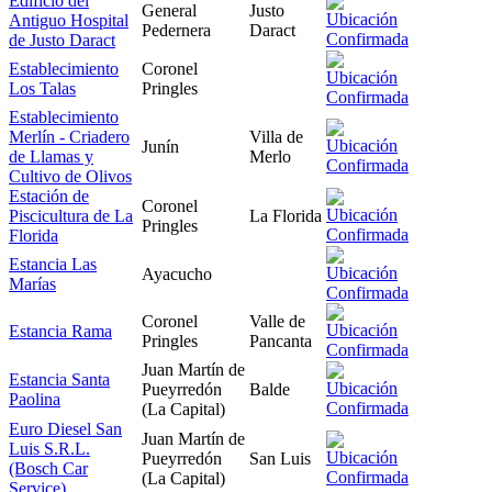
Edificio del
General
Justo
Antiguo Hospital
Pedernera
Daract
de Justo Daract
Establecimiento
Coronel
Los Talas
Pringles
Establecimiento
Merlín - Criadero
Villa de
Junín
de Llamas y
Merlo
Cultivo de Olivos
Estación de
Coronel
Piscicultura de La
La Florida
Pringles
Florida
Estancia Las
Ayacucho
Marías
Coronel
Valle de
Estancia Rama
Pringles
Pancanta
Juan Martín de
Estancia Santa
Pueyrredón
Balde
Paolina
(La Capital)
Euro Diesel San
Juan Martín de
Luis S.R.L.
Pueyrredón
San Luis
(Bosch Car
(La Capital)
Service)