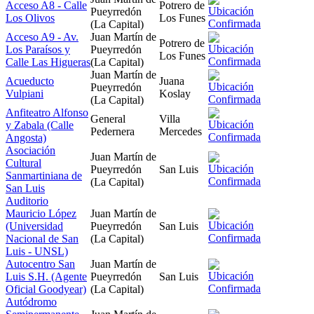
Acceso A8 - Calle
Potrero de
Pueyrredón
Los Olivos
Los Funes
(La Capital)
Acceso A9 - Av.
Juan Martín de
Potrero de
Los Paraísos y
Pueyrredón
Los Funes
Calle Las Higueras
(La Capital)
Juan Martín de
Acueducto
Juana
Pueyrredón
Vulpiani
Koslay
(La Capital)
Anfiteatro Alfonso
General
Villa
y Zabala (Calle
Pedernera
Mercedes
Angosta)
Asociación
Juan Martín de
Cultural
Pueyrredón
San Luis
Sanmartiniana de
(La Capital)
San Luis
Auditorio
Mauricio López
Juan Martín de
(Universidad
Pueyrredón
San Luis
Nacional de San
(La Capital)
Luis - UNSL)
Autocentro San
Juan Martín de
Luis S.H. (Agente
Pueyrredón
San Luis
Oficial Goodyear)
(La Capital)
Autódromo