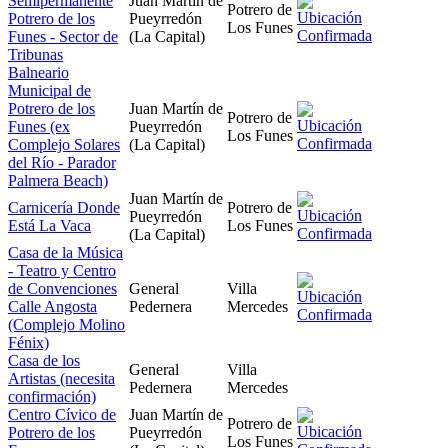
Semipermanente
Juan Martín de
Potrero de
Potrero de los
Pueyrredón
Los Funes
Funes - Sector de
(La Capital)
Tribunas
Balneario
Municipal de
Potrero de los
Juan Martín de
Potrero de
Funes (ex
Pueyrredón
Los Funes
Complejo Solares
(La Capital)
del Río - Parador
Palmera Beach)
Juan Martín de
Carnicería Donde
Potrero de
Pueyrredón
Está La Vaca
Los Funes
(La Capital)
Casa de la Música
- Teatro y Centro
de Convenciones
General
Villa
Calle Angosta
Pedernera
Mercedes
(Complejo Molino
Fénix)
Casa de los
General
Villa
Artistas (necesita
Pedernera
Mercedes
confirmación)
Centro Cívico de
Juan Martín de
Potrero de
Potrero de los
Pueyrredón
Los Funes