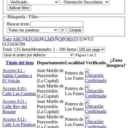
Aplicar filtro
Búsqueda / Filtro
Buscar texto
Ir
Limpiar
Todo
A
B
C
D
E
F
G
H
I
J
K
L
M
N
Ñ
O
P
Q
R
S
T
U
V
W
Y
Z
0
1
2
3
4
5
6
7
8
9
Total:
135 ítems
Mostrando:
1 - 100 ítems
Página 1 de 2
¿Zona
Título del ítem
Departamento
Localidad
Verificado
Insegura?
Acceso A1 -
Juan Martín de
Potrero de
Salida Camino a
Pueyrredón
Los Funes
El Volcán
(La Capital)
Juan Martín de
Acceso A10 -
Potrero de
Pueyrredón
Calle Las Catalpas
Los Funes
(La Capital)
Acceso A11 -
Juan Martín de
Potrero de
Calle Rey del
Pueyrredón
Los Funes
Bosque
(La Capital)
Juan Martín de
Acceso A12 -
Potrero de
Pueyrredón
Calle Los Paraísos
Los Funes
(La Capital)