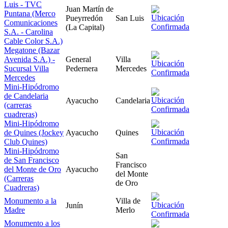
Luis - TVC
Juan Martín de
Puntana (Merco
Pueyrredón
San Luis
Comunicaciones
(La Capital)
S.A. - Carolina
Cable Color S.A.)
Megatone (Bazar
Avenida S.A.) -
General
Villa
Sucursal Villa
Pedernera
Mercedes
Mercedes
Mini-Hipódromo
de Candelaria
Ayacucho
Candelaria
(carreras
cuadreras)
Mini-Hipódromo
de Quines (Jockey
Ayacucho
Quines
Club Quines)
Mini-Hipódromo
San
de San Francisco
Francisco
del Monte de Oro
Ayacucho
del Monte
(Carreras
de Oro
Cuadreras)
Monumento a la
Villa de
Junín
Madre
Merlo
Monumento a los