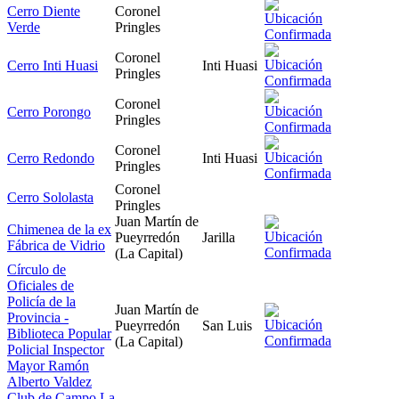
Cerro Diente
Coronel
Verde
Pringles
Coronel
Cerro Inti Huasi
Inti Huasi
Pringles
Coronel
Cerro Porongo
Pringles
Coronel
Cerro Redondo
Inti Huasi
Pringles
Coronel
Cerro Sololasta
Pringles
Juan Martín de
Chimenea de la ex
Pueyrredón
Jarilla
Fábrica de Vidrio
(La Capital)
Círculo de
Oficiales de
Policía de la
Juan Martín de
Provincia -
Pueyrredón
San Luis
Biblioteca Popular
(La Capital)
Policial Inspector
Mayor Ramón
Alberto Valdez
Club de Campo La