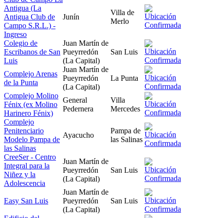
Antigua (La
Villa de
Antigua Club de
Junín
Merlo
Campo S.R.L.) -
Ingreso
Colegio de
Juan Martín de
Escribanos de San
Pueyrredón
San Luis
Luis
(La Capital)
Juan Martín de
Complejo Arenas
Pueyrredón
La Punta
de la Punta
(La Capital)
Complejo Molino
General
Villa
Fénix (ex Molino
Pedernera
Mercedes
Harinero Fénix)
Complejo
Penitenciario
Pampa de
Ayacucho
Modelo Pampa de
las Salinas
las Salinas
CreeSer - Centro
Juan Martín de
Integral para la
Pueyrredón
San Luis
Niñez y la
(La Capital)
Adolescencia
Juan Martín de
Easy San Luis
Pueyrredón
San Luis
(La Capital)