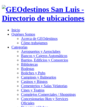
Inicio
Quiénes Somos
Acerca de GEOdestinos
Cómo trabajamos
Categorías
Aeropuertos y Aeroclubes
Bancos y Cajeros Automáticos
Barrios, Edificios y Consorcios
Bibliotecas
Bodegas
Boliches y Pubs
Campings y Balnearios
Casinos y Bingos
Cementerios y Salas Velatorias
Cines y Teatros
Complejos Comerciales / Shoppings
Concesionarias 0km y Services
Oficiales