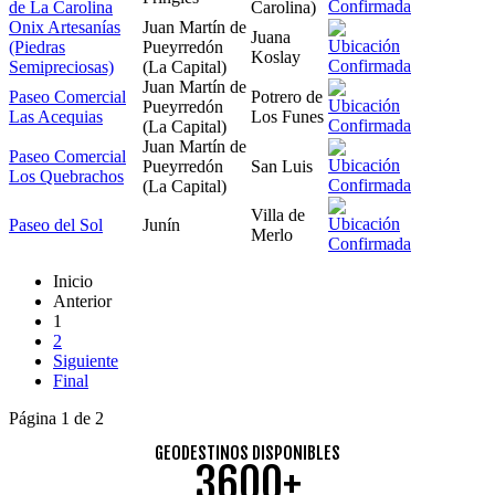
de La Carolina
Carolina)
Onix Artesanías
Juan Martín de
Juana
(Piedras
Pueyrredón
Koslay
Semipreciosas)
(La Capital)
Juan Martín de
Paseo Comercial
Potrero de
Pueyrredón
Las Acequias
Los Funes
(La Capital)
Juan Martín de
Paseo Comercial
Pueyrredón
San Luis
Los Quebrachos
(La Capital)
Villa de
Paseo del Sol
Junín
Merlo
Inicio
Anterior
1
2
Siguiente
Final
Página 1 de 2
GEODESTINOS DISPONIBLES
3600+