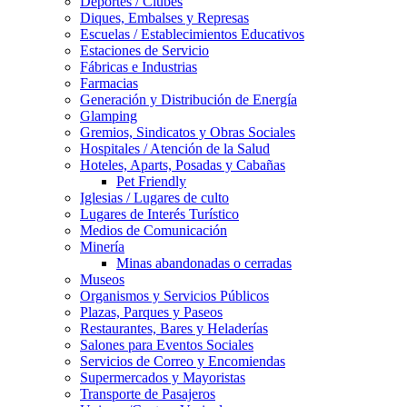
Deportes / Clubes
Diques, Embalses y Represas
Escuelas / Establecimientos Educativos
Estaciones de Servicio
Fábricas e Industrias
Farmacias
Generación y Distribución de Energía
Glamping
Gremios, Sindicatos y Obras Sociales
Hospitales / Atención de la Salud
Hoteles, Aparts, Posadas y Cabañas
Pet Friendly
Iglesias / Lugares de culto
Lugares de Interés Turístico
Medios de Comunicación
Minería
Minas abandonadas o cerradas
Museos
Organismos y Servicios Públicos
Plazas, Parques y Paseos
Restaurantes, Bares y Heladerías
Salones para Eventos Sociales
Servicios de Correo y Encomiendas
Supermercados y Mayoristas
Transporte de Pasajeros