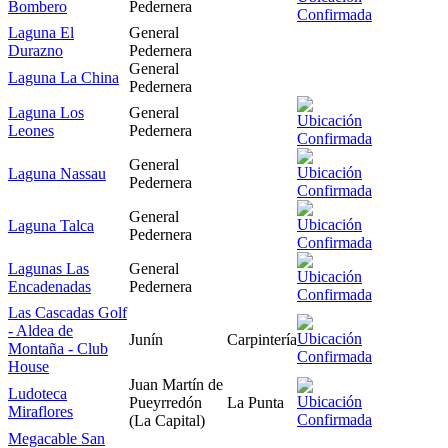
Bombero
Pedernera
Laguna El
General
Durazno
Pedernera
General
Laguna La China
Pedernera
Laguna Los
General
Leones
Pedernera
General
Laguna Nassau
Pedernera
General
Laguna Talca
Pedernera
Lagunas Las
General
Encadenadas
Pedernera
Las Cascadas Golf
- Aldea de
Junín
Carpintería
Montaña - Club
House
Juan Martín de
Ludoteca
Pueyrredón
La Punta
Miraflores
(La Capital)
Megacable San