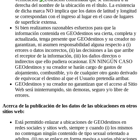
derecha del nombre de la ubicación en el título. La existencia
de dicha marca NO implica que los datos de latitud y longitud
se correspondan con el ingreso al lugar en el caso de lugares
de superficie extensa.
Si bien realizamos razonables esfuerzos para que la
información contenida en GEOdestinos sea cierta, completa y
actualizada, tenga presente que GEOdestinos y su creador no
garantizan, ni asumen responsabilidad alguna respecto a (i)
errores o datos incorrectos, (ii) las decisiones a las que arribe
el receptor de la información, (iii) los daños directos o
indirectos que ello pudiera ocasionar. EN NINGÚN CASO
GEOdestinos y su creador se harán cargo de gastos de
alojamiento, combustible, y/o de cualquier otro gasto derivado
de equivocar el destino al que el Usuario pretendía arribar.
GEOdestinos y su creador no garantizan que el acceso al Sitio
Web será ininterrumpido, sin demoras, seguro y/o libre de
errores.
Acerca de la publicación de los datos de las ubicaciones en otros
sitios web:
Está permitido enlazar a ubicaciones de GEOdestinos en
redes sociales y sitios web, siempre y cuando (i) los mismos
no contengan ningún contenido de tipo sexual orientado a
adultos, (ii) no se enlace en forma masiva a varias ubicaciones