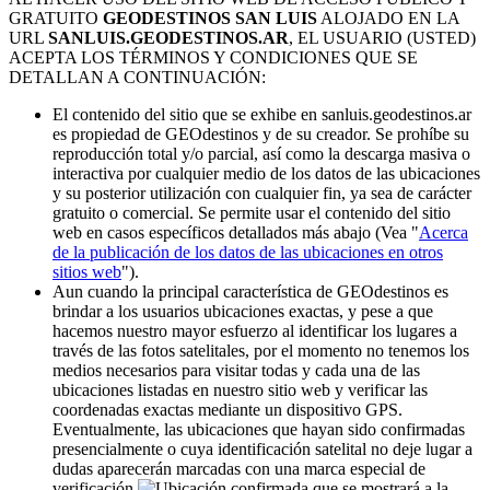
GRATUITO
GEODESTINOS SAN LUIS
ALOJADO EN LA
URL
SANLUIS.GEODESTINOS.AR
, EL USUARIO (USTED)
ACEPTA LOS TÉRMINOS Y CONDICIONES QUE SE
DETALLAN A CONTINUACIÓN:
El contenido del sitio que se exhibe en sanluis.geodestinos.ar
es propiedad de GEOdestinos y de su creador. Se prohíbe su
reproducción total y/o parcial, así como la descarga masiva o
interactiva por cualquier medio de los datos de las ubicaciones
y su posterior utilización con cualquier fin, ya sea de carácter
gratuito o comercial. Se permite usar el contenido del sitio
web en casos específicos detallados más abajo (Vea "
Acerca
de la publicación de los datos de las ubicaciones en otros
sitios web
").
Aun cuando la principal característica de GEOdestinos es
brindar a los usuarios ubicaciones exactas, y pese a que
hacemos nuestro mayor esfuerzo al identificar los lugares a
través de las fotos satelitales, por el momento no tenemos los
medios necesarios para visitar todas y cada una de las
ubicaciones listadas en nuestro sitio web y verificar las
coordenadas exactas mediante un dispositivo GPS.
Eventualmente, las ubicaciones que hayan sido confirmadas
presencialmente o cuya identificación satelital no deje lugar a
dudas aparecerán marcadas con una marca especial de
verificación
que se mostrará a la