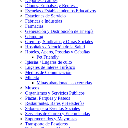
Deportes / Clubes
Diques, Embalses y Represas
Escuelas / Establecimientos Educativos
Estaciones de Servicio
Fábricas e Industrias
Farmacias
Generación y Distribución de Energía
Glamping
Gremios, Sindicatos y Obras Sociales
Hospitales / Atención de la Salud
Hoteles, Aparts, Posadas y Cabañas
Pet Friendly
Iglesias / Lugares de culto
Lugares de Interés Turístico
Medios de Comunicación
Minería
Minas abandonadas o cerradas
Museos
Organismos y Servicios Públicos
Plazas, Parques y Paseos
Restaurantes, Bares y Heladerías
Salones para Eventos Sociales
Servicios de Correo y Encomiendas
Supermercados y Mayoristas
Transporte de Pasajeros