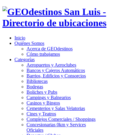
Inicio
Quiénes Somos
Acerca de GEOdestinos
Cómo trabajamos
Categorías
Aeropuertos y Aeroclubes
Bancos y Cajeros Automáticos
Barrios, Edificios y Consorcios
Bibliotecas
Bodegas
Boliches y Pubs
Campings y Balnearios
Casinos y Bingos
Cementerios y Salas Velatorias
Cines y Teatros
Complejos Comerciales / Shoppings
Concesionarias 0km y Services
Oficiales