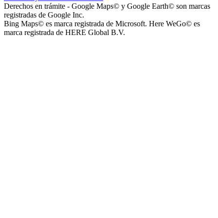
Derechos en trámite - Google Maps© y Google Earth© son marcas
registradas de Google Inc.
Bing Maps© es marca registrada de Microsoft. Here WeGo© es
marca registrada de HERE Global B.V.
Plaza del Barrio Virgen de Luján
Barrio Policial Sur
Barrio San Martín Norte
Barrio Las Enfermeras