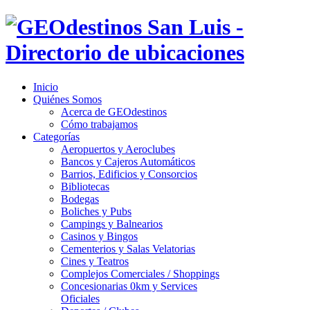
Inicio
Quiénes Somos
Acerca de GEOdestinos
Cómo trabajamos
Categorías
Aeropuertos y Aeroclubes
Bancos y Cajeros Automáticos
Barrios, Edificios y Consorcios
Bibliotecas
Bodegas
Boliches y Pubs
Campings y Balnearios
Casinos y Bingos
Cementerios y Salas Velatorias
Cines y Teatros
Complejos Comerciales / Shoppings
Concesionarias 0km y Services
Oficiales