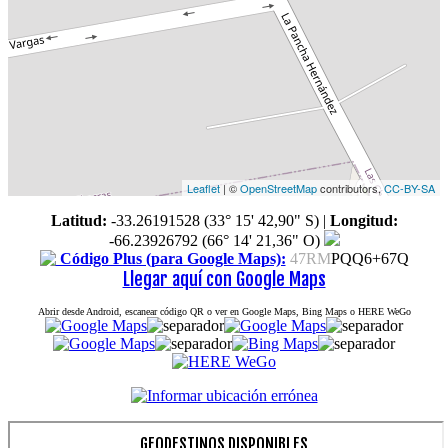
Leaflet
| ©
OpenStreetMap
contributors,
CC-BY-SA
Latitud:
-33.26191528 (33° 15' 42,90" S)
|
Longitud:
-66.23926792 (66° 14' 21,36" O)
Código Plus (para Google Maps):
47RM
PQQ6+67Q
Llegar aquí con Google Maps
Abrir desde Android, escanear código QR o ver en Google Maps, Bing Maps o HERE WeGo
GEODESTINOS DISPONIBLES