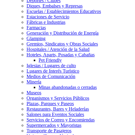
Deportes / Clubes
Diques, Embalses y Represas
Escuelas / Establecimientos Educativos
Estaciones de Servicio
Fábricas e Industrias
Farmacias
Generación y Distribución de Energía
Glamping
Gremios, Sindicatos y Obras Sociales
Hospitales / Atención de la Salud
Hoteles, Aparts, Posadas y Cabañas
Pet Friendly
Iglesias / Lugares de culto
Lugares de Interés Turístico
Medios de Comunicación
Minería
Minas abandonadas o cerradas
Museos
Organismos y Servicios Públicos
Plazas, Parques y Paseos
Restaurantes, Bares y Heladerías
Salones para Eventos Sociales
Servicios de Correo y Encomiendas
Supermercados y Mayoristas
Transporte de Pasajeros