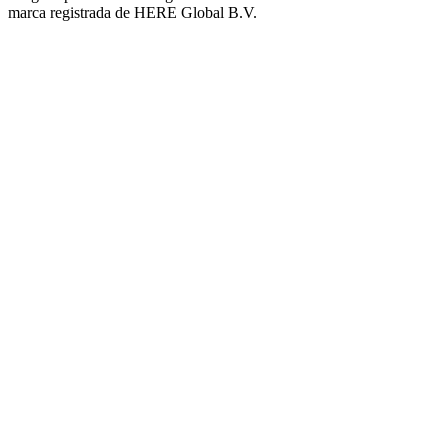
marca registrada de HERE Global B.V.
Plaza del Barrio Virgen de Luján
Barrio Policial Sur
Barrio San Martín Norte
Barrio Las Enfermeras