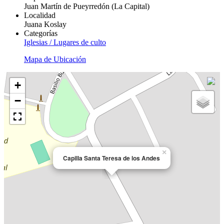
Juan Martín de Pueyrredón (La Capital)
Localidad
Juana Koslay
Categorías
Iglesias / Lugares de culto
Mapa de Ubicación
+
−
×
Capilla Santa Teresa de los Andes