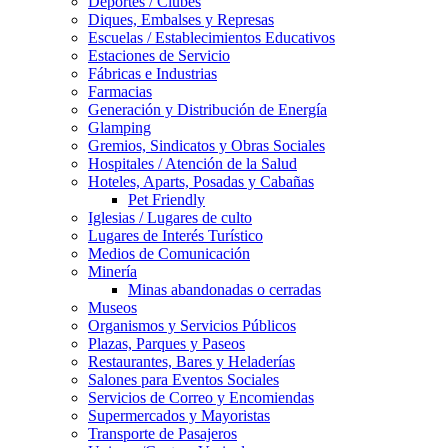
Deportes / Clubes
Diques, Embalses y Represas
Escuelas / Establecimientos Educativos
Estaciones de Servicio
Fábricas e Industrias
Farmacias
Generación y Distribución de Energía
Glamping
Gremios, Sindicatos y Obras Sociales
Hospitales / Atención de la Salud
Hoteles, Aparts, Posadas y Cabañas
Pet Friendly
Iglesias / Lugares de culto
Lugares de Interés Turístico
Medios de Comunicación
Minería
Minas abandonadas o cerradas
Museos
Organismos y Servicios Públicos
Plazas, Parques y Paseos
Restaurantes, Bares y Heladerías
Salones para Eventos Sociales
Servicios de Correo y Encomiendas
Supermercados y Mayoristas
Transporte de Pasajeros