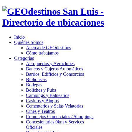
Inicio
Quiénes Somos
Acerca de GEOdestinos
Cómo trabajamos
Categorías
Aeropuertos y Aeroclubes
Bancos y Cajeros Automáticos
Barrios, Edificios y Consorcios
Bibliotecas
Bodegas
Boliches y Pubs
Campings y Balnearios
Casinos y Bingos
Cementerios y Salas Velatorias
Cines y Teatros
Complejos Comerciales / Shoppings
Concesionarias 0km y Services
Oficiales