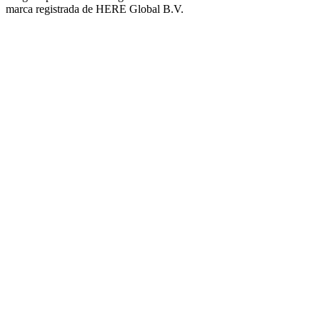
marca registrada de HERE Global B.V.
Plaza del Barrio Virgen de Luján
Barrio Policial Sur
Barrio San Martín Norte
Barrio Las Enfermeras