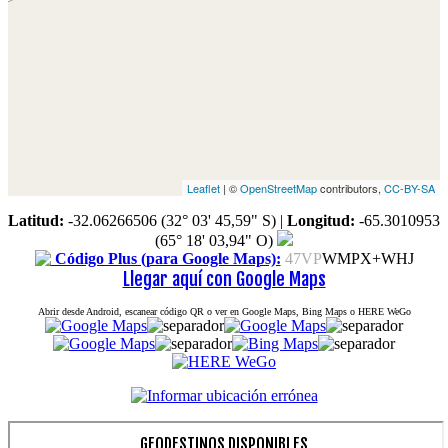
Leaflet
| ©
OpenStreetMap
contributors,
CC-BY-SA
Latitud:
-32.06266506 (32° 03' 45,59" S)
|
Longitud:
-65.3010953
(65° 18' 03,94" O)
Código Plus (para Google Maps):
47VP
WMPX+WHJ
Llegar aquí con Google Maps
Abrir desde Android, escanear código QR o ver en Google Maps, Bing Maps o HERE WeGo
GEODESTINOS DISPONIBLES