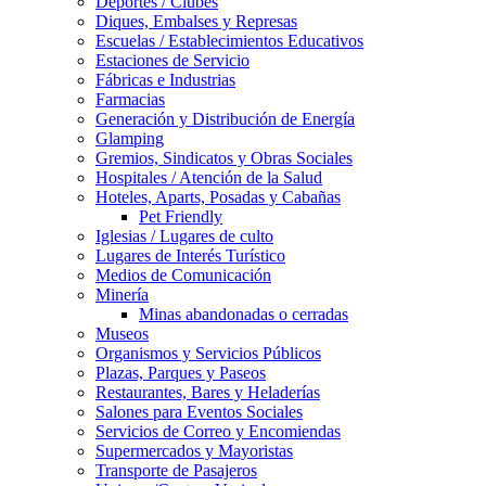
Deportes / Clubes
Diques, Embalses y Represas
Escuelas / Establecimientos Educativos
Estaciones de Servicio
Fábricas e Industrias
Farmacias
Generación y Distribución de Energía
Glamping
Gremios, Sindicatos y Obras Sociales
Hospitales / Atención de la Salud
Hoteles, Aparts, Posadas y Cabañas
Pet Friendly
Iglesias / Lugares de culto
Lugares de Interés Turístico
Medios de Comunicación
Minería
Minas abandonadas o cerradas
Museos
Organismos y Servicios Públicos
Plazas, Parques y Paseos
Restaurantes, Bares y Heladerías
Salones para Eventos Sociales
Servicios de Correo y Encomiendas
Supermercados y Mayoristas
Transporte de Pasajeros