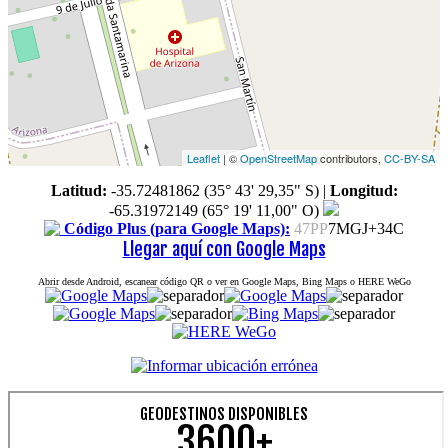
Leaflet
| ©
OpenStreetMap
contributors,
CC-BY-SA
Latitud:
-35.72481862 (35° 43' 29,35" S)
|
Longitud:
-65.31972149 (65° 19' 11,00" O)
Código Plus (para Google Maps):
47PP
7MGJ+34C
Llegar aquí con Google Maps
Abrir desde Android, escanear código QR o ver en Google Maps, Bing Maps o HERE WeGo
GEODESTINOS DISPONIBLES
3600+