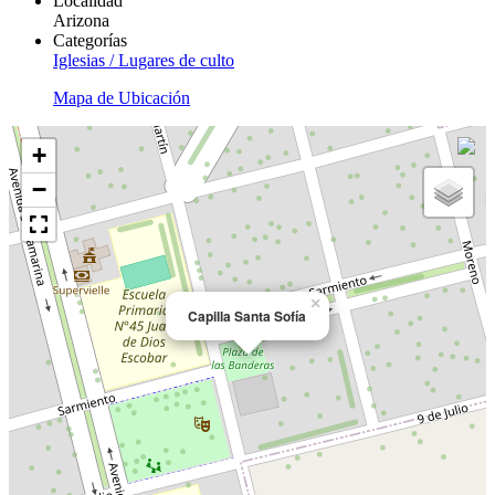
Localidad
Arizona
Categorías
Iglesias / Lugares de culto
Mapa de Ubicación
+
−
×
Capilla Santa Sofía