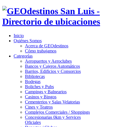
Inicio
Quiénes Somos
Acerca de GEOdestinos
Cómo trabajamos
Categorías
Aeropuertos y Aeroclubes
Bancos y Cajeros Automáticos
Barrios, Edificios y Consorcios
Bibliotecas
Bodegas
Boliches y Pubs
Campings y Balnearios
Casinos y Bingos
Cementerios y Salas Velatorias
Cines y Teatros
Complejos Comerciales / Shoppings
Concesionarias 0km y Services
Oficiales