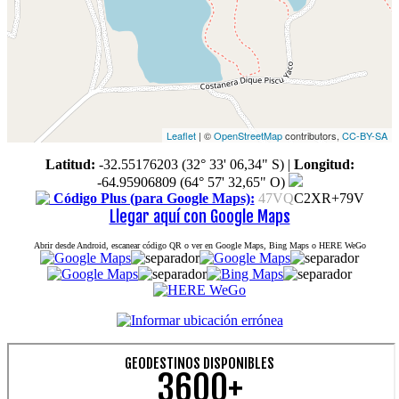
Leaflet
| ©
OpenStreetMap
contributors,
CC-BY-SA
Latitud:
-32.55176203 (32° 33' 06,34" S)
|
Longitud:
-64.95906809 (64° 57' 32,65" O)
Código Plus (para Google Maps):
47VQ
C2XR+79V
Llegar aquí con Google Maps
Abrir desde Android, escanear código QR o ver en Google Maps, Bing Maps o HERE WeGo
GEODESTINOS DISPONIBLES
3600+