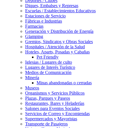
Deportes / Clubes
Diques, Embalses y Represas
Escuelas / Establecimientos Educativos
Estaciones de Servicio
Fábricas e Industrias
Farmacias
Generación y Distribución de Energía
Glamping
Gremios, Sindicatos y Obras Sociales
Hospitales / Atención de la Salud
Hoteles, Aparts, Posadas y Cabañas
Pet Friendly
Iglesias / Lugares de culto
Lugares de Interés Turístico
Medios de Comunicación
Minería
Minas abandonadas o cerradas
Museos
Organismos y Servicios Públicos
Plazas, Parques y Paseos
Restaurantes, Bares y Heladerías
Salones para Eventos Sociales
Servicios de Correo y Encomiendas
Supermercados y Mayoristas
Transporte de Pasajeros