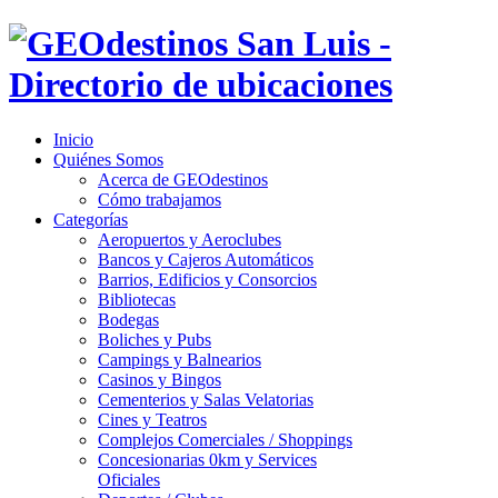
Inicio
Quiénes Somos
Acerca de GEOdestinos
Cómo trabajamos
Categorías
Aeropuertos y Aeroclubes
Bancos y Cajeros Automáticos
Barrios, Edificios y Consorcios
Bibliotecas
Bodegas
Boliches y Pubs
Campings y Balnearios
Casinos y Bingos
Cementerios y Salas Velatorias
Cines y Teatros
Complejos Comerciales / Shoppings
Concesionarias 0km y Services
Oficiales