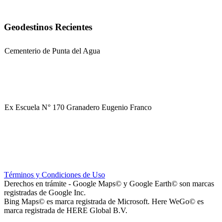
Geodestinos Recientes
Cementerio de Punta del Agua
Ex Escuela N° 170 Granadero Eugenio Franco
Parque Corredor Vial (proyectado)
Términos y Condiciones de Uso
Derechos en trámite - Google Maps© y Google Earth© son marcas
registradas de Google Inc.
Bing Maps© es marca registrada de Microsoft. Here WeGo© es
marca registrada de HERE Global B.V.
Plaza del Barrio Virgen de Luján