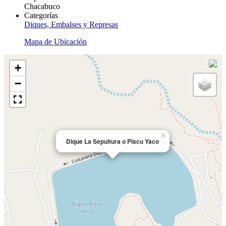
Chacabuco
Categorías
Diques, Embalses y Represas
Mapa de Ubicación
+
−
×
Dique La Sepultura o Piscu Yaco