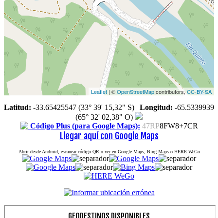
Leaflet
| ©
OpenStreetMap
contributors,
CC-BY-SA
Latitud:
-33.65425547 (33° 39' 15,32" S)
|
Longitud:
-65.5339939
(65° 32' 02,38" O)
Código Plus (para Google Maps):
47RP
8FW8+7CR
Llegar aquí con Google Maps
Abrir desde Android, escanear código QR o ver en Google Maps, Bing Maps o HERE WeGo
GEODESTINOS DISPONIBLES