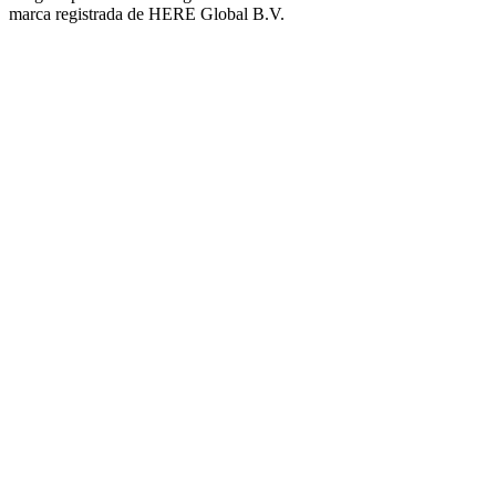
marca registrada de HERE Global B.V.
Plaza del Barrio Virgen de Luján
Barrio Policial Sur
Barrio San Martín Norte
Barrio Las Enfermeras