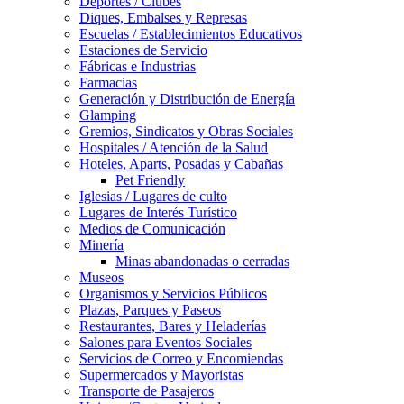
Deportes / Clubes
Diques, Embalses y Represas
Escuelas / Establecimientos Educativos
Estaciones de Servicio
Fábricas e Industrias
Farmacias
Generación y Distribución de Energía
Glamping
Gremios, Sindicatos y Obras Sociales
Hospitales / Atención de la Salud
Hoteles, Aparts, Posadas y Cabañas
Pet Friendly
Iglesias / Lugares de culto
Lugares de Interés Turístico
Medios de Comunicación
Minería
Minas abandonadas o cerradas
Museos
Organismos y Servicios Públicos
Plazas, Parques y Paseos
Restaurantes, Bares y Heladerías
Salones para Eventos Sociales
Servicios de Correo y Encomiendas
Supermercados y Mayoristas
Transporte de Pasajeros