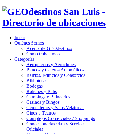
Inicio
Quiénes Somos
Acerca de GEOdestinos
Cómo trabajamos
Categorías
Aeropuertos y Aeroclubes
Bancos y Cajeros Automáticos
Barrios, Edificios y Consorcios
Bibliotecas
Bodegas
Boliches y Pubs
Campings y Balnearios
Casinos y Bingos
Cementerios y Salas Velatorias
Cines y Teatros
Complejos Comerciales / Shoppings
Concesionarias 0km y Services
Oficiales