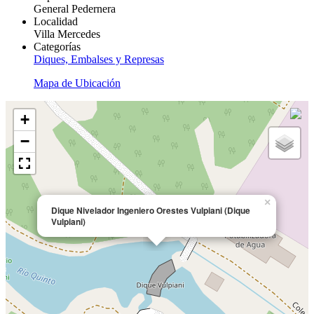
General Pedernera
Localidad
Villa Mercedes
Categorías
Diques, Embalses y Represas
Mapa de Ubicación
+
−
×
Dique Nivelador Ingeniero Orestes Vulpiani (Dique
Vulpiani)