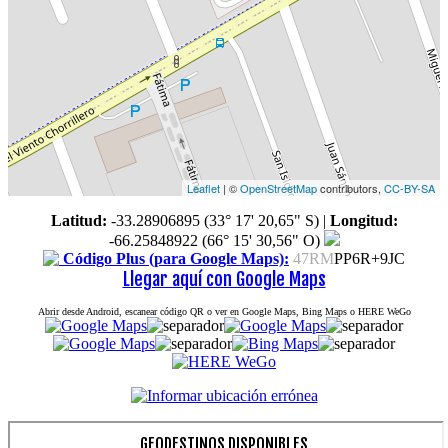
Leaflet
| ©
OpenStreetMap
contributors,
CC-BY-SA
Latitud:
-33.28906895 (33° 17' 20,65" S)
|
Longitud:
-66.25848922 (66° 15' 30,56" O)
Código Plus (para Google Maps):
47RM
PP6R+9JC
Llegar aquí con Google Maps
Abrir desde Android, escanear código QR o ver en Google Maps, Bing Maps o HERE WeGo
GEODESTINOS DISPONIBLES