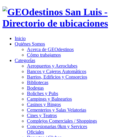
Inicio
Quiénes Somos
Acerca de GEOdestinos
Cómo trabajamos
Categorías
Aeropuertos y Aeroclubes
Bancos y Cajeros Automáticos
Barrios, Edificios y Consorcios
Bibliotecas
Bodegas
Boliches y Pubs
Campings y Balnearios
Casinos y Bingos
Cementerios y Salas Velatorias
Cines y Teatros
Complejos Comerciales / Shoppings
Concesionarias 0km y Services
Oficiales