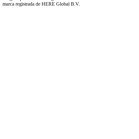
marca registrada de HERE Global B.V.
Plaza del Barrio Virgen de Luján
Barrio Policial Sur
Barrio San Martín Norte
Barrio Las Enfermeras