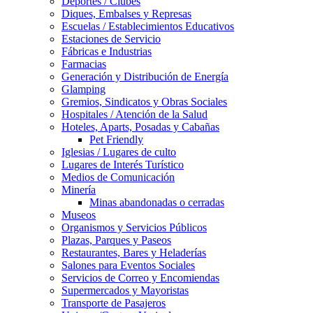
Deportes / Clubes
Diques, Embalses y Represas
Escuelas / Establecimientos Educativos
Estaciones de Servicio
Fábricas e Industrias
Farmacias
Generación y Distribución de Energía
Glamping
Gremios, Sindicatos y Obras Sociales
Hospitales / Atención de la Salud
Hoteles, Aparts, Posadas y Cabañas
Pet Friendly
Iglesias / Lugares de culto
Lugares de Interés Turístico
Medios de Comunicación
Minería
Minas abandonadas o cerradas
Museos
Organismos y Servicios Públicos
Plazas, Parques y Paseos
Restaurantes, Bares y Heladerías
Salones para Eventos Sociales
Servicios de Correo y Encomiendas
Supermercados y Mayoristas
Transporte de Pasajeros